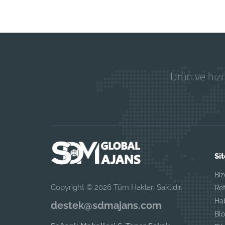
Ürün ve hizm
Sit
Biz
Copyright © 2026 Tüm Hakları Saklıdır.
Ref
Ha
destek@sdmajans.com
Blo