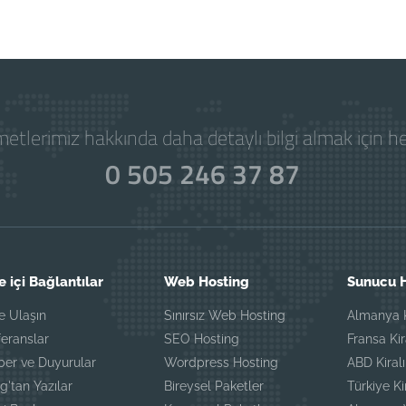
Powered by
WISECP
etlerimiz hakkında daha detaylı bilgi almak için 
0 505 246 37 87
e içi Bağlantılar
Web Hosting
Sunucu H
e Ulaşın
Sınırsız Web Hosting
Almanya K
eranslar
SEO Hosting
Fransa Ki
ber ve Duyurular
Wordpress Hosting
ABD Kiral
g'tan Yazılar
Bireysel Paketler
Türkiye K