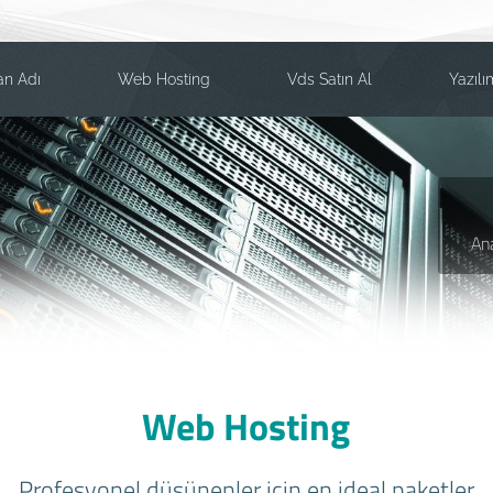
an Adı
Web Hosting
Vds Satın Al
Yazılı
An
Web Hosting
Profesyonel düşünenler için en ideal paketler