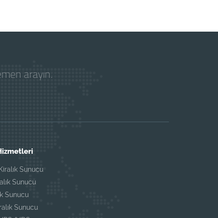
hemen arayın.
izmetleri
iralık Sunucu
ralık Sunucu
ık Sunucu
iralık Sunucu