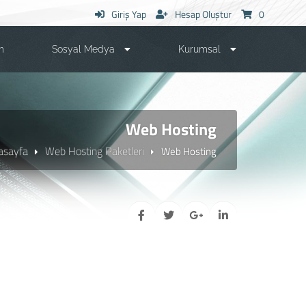
Giriş Yap
Hesap Oluştur
0
m
Sosyal Medya
Kurumsal
Web Hosting
asayfa
Web Hosting Paketleri
Web Hosting