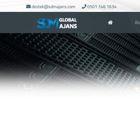
destek@sdmajans.com
0501 146 1634
Al