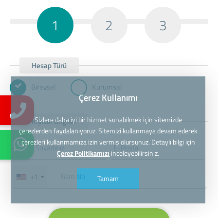
1
2
3
Hesap Türü
Bireysel
Kurumsal
Çerez Kullanımı
Sizlere daha iyi bir hizmet sunabilmek için sitemizde
Kişisel Bilgiler
çerezlerden faydalanıyoruz. Sitemizi kullanmaya devam ederek
çerezleri kullanmamıza izin vermiş olursunuz. Detaylı bilgi için
Çerez Politikamızı
inceleyebilirsiniz.
+1
Tamam