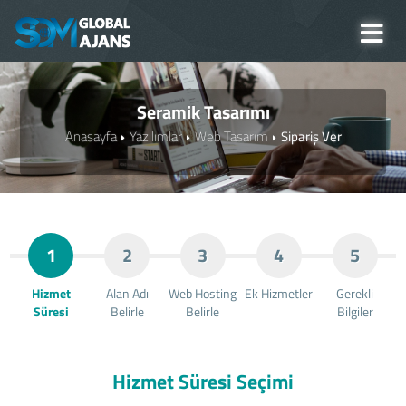
Seramik Tasarımı
Anasayfa
Yazılımlar
Web Tasarım
Sipariş Ver
1
2
3
4
5
Hizmet
Alan Adı
Web Hosting
Ek Hizmetler
Gerekli
Süresi
Belirle
Belirle
Bilgiler
Hizmet Süresi Seçimi