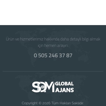
Powered by
WISECP
Ürün ve hizmetlerimiz hakkında daha detaylı bilgi almak
için hemen arayın.
0 505 246 37 87
Copyright © 2026 Tüm Hakları Saklıdır.