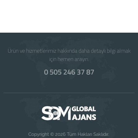
Powered by
WISECP
Ürün ve hizmetlerimiz hakkında daha detaylı bilgi almak
için hemen arayın.
0 505 246 37 87
Copyright © 2026 Tüm Hakları Saklıdır.