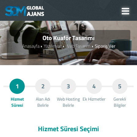
Oto Kuaför Tasarımı
Anasayfa
Yazılımlar
Web Tasarım
Sipariş Ver
1
2
3
4
5
Hizmet
Alan Adı
Web Hosting
Ek Hizmetler
Gerekli
Süresi
Belirle
Belirle
Bilgiler
Hizmet Süresi Seçimi