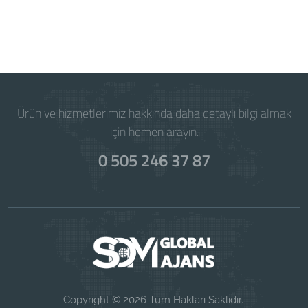
Powered by
WISECP
Ürün ve hizmetlerimiz hakkında daha detaylı bilgi almak
için hemen arayın.
0 505 246 37 87
Copyright © 2026 Tüm Hakları Saklıdır.