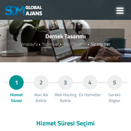
Dernek Tasarımı
Anasayfa
Yazılımlar
Web Tasarım
Sipariş Ver
1
2
3
4
5
Hizmet
Alan Adı
Web Hosting
Ek Hizmetler
Gerekli
Süresi
Belirle
Belirle
Bilgiler
Hizmet Süresi Seçimi