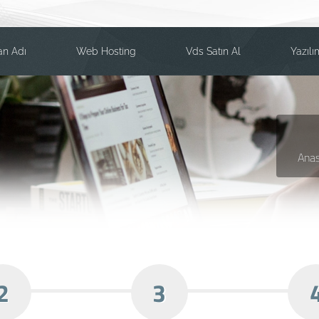
an Adı
Web Hosting
Vds Satın Al
Yazılı
Ana
2
3